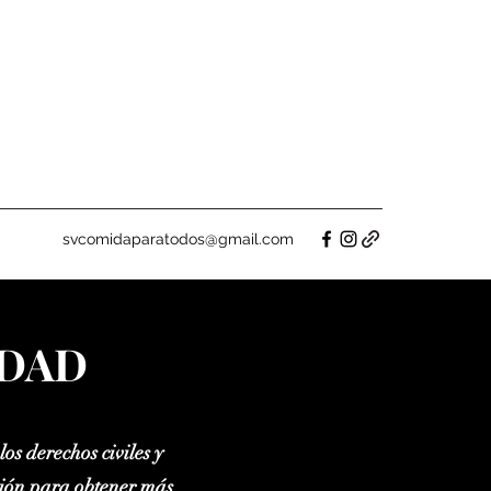
svcomidaparatodos@gmail.com
IDAD
os derechos civiles y
ción para obtener más